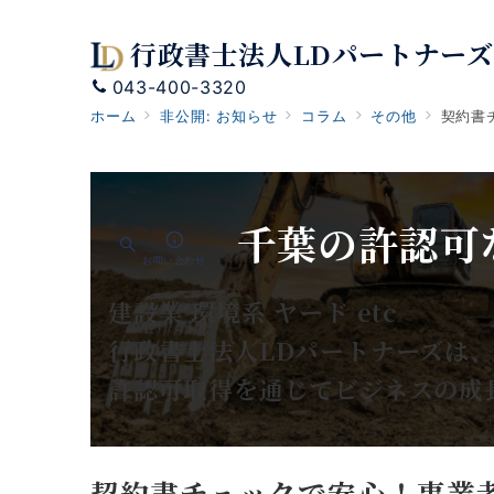
行政書士法人LDパートナーズ
043-400-3320
ホーム
非公開: お知らせ
コラム
その他
契約書
千葉の許認可
お問い合わせ
建設業 環境系 ヤード etc
行政書士法人LDパートナーズは
許認可取得を通じてビジネスの成
契約書チェックで安心！事業