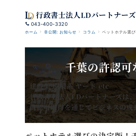
行政書士法人LDパートナーズ
043-400-3320
ホーム
非公開: お知らせ
コラム
ペットホテル選び
千葉の許認可
お問い合わせ
建設業 環境系 ヤード etc
行政書士法人LDパートナーズは
許認可取得を通じてビジネスの成
ペットホテル選びの決定版！