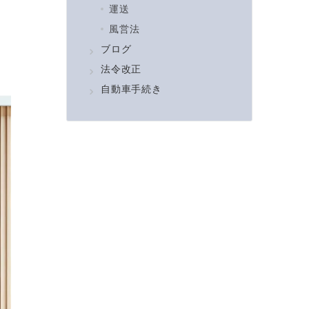
運送
風営法
ブログ
法令改正
自動車手続き