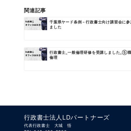
ゲ
関連記事
ー
千葉県ヤード条例－行政書士向け講習会に参
ました
シ
ョ
ン
行政書士_一般倫理研修を受講しました_⑤
倫理
行政書士法人LDパートナーズ
代表行政書士 大城 悟