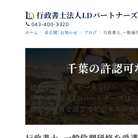
行政書士法人LDパートナーズ
043-400-3320
ホーム
非公開: お知らせ
ブログ
行政書士_一般倫
千葉の許認可
お問い合わせ
建設業 環境系 ヤード etc
行政書士法人LDパートナーズは
許認可取得を通じてビジネスの成
行政書士_一般倫理研修を受講