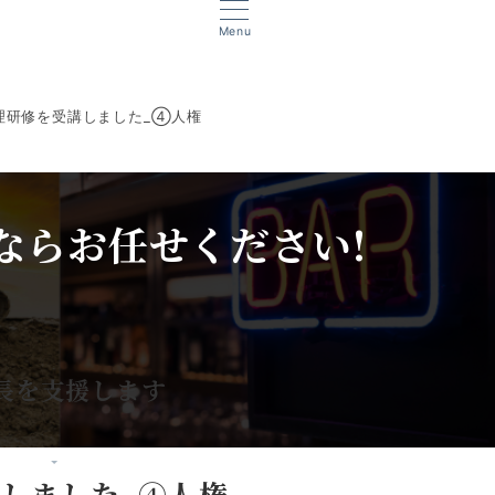
Menu
理研修を受講しました_④人権
ならお任せください!
、
長を支援します
しました_④人権