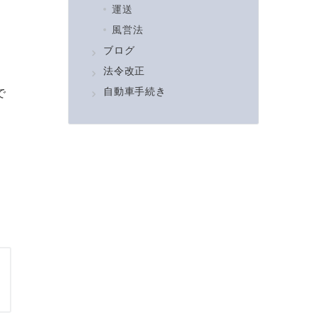
運送
風営法
ブログ
法令改正
自動車手続き
で